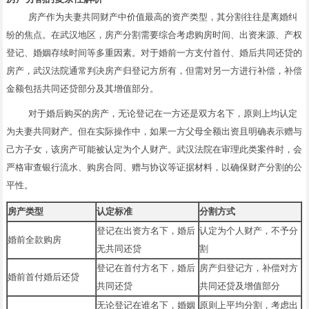
房产作为夫妻共同财产中价值最高的资产类型，其分割往往是离婚纠
纷的焦点。在武汉地区，房产分割需要综合考虑购房时间、出资来源、产权
登记、婚姻存续时间等多重因素。对于婚前一方支付首付、婚后共同还贷的
房产，武汉法院通常判决房产归登记方所有，但需对另一方进行补偿，补偿
金额包括共同还贷部分及其增值部分。
对于婚后购买的房产，无论登记在一方还是双方名下，原则上均认定
为夫妻共同财产。但在实际操作中，如果一方父母全额出资且明确表示赠与
己方子女，该房产可能被认定为个人财产。武汉法院在审理此类案件时，会
严格审查银行流水、购房合同、赠与协议等证据材料，以确保财产分割的公
平性。
房产类型
认定标准
分割方式
登记在出资方名下，婚后
认定为个人财产，不予分
婚前全款购房
无共同还贷
割
登记在首付方名下，婚后
房产归登记方，补偿对方
婚前首付婚后还贷
共同还贷
共同还贷及增值部分
无论登记在谁名下，婚姻
原则上平均分割，考虑出