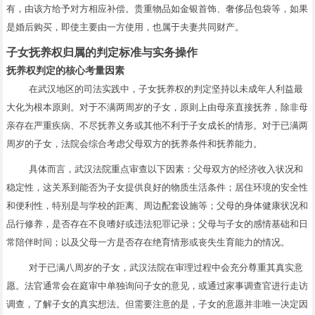
有，由该方给予对方相应补偿。贵重物品如金银首饰、奢侈品包袋等，如果
是婚后购买，即使主要由一方使用，也属于夫妻共同财产。
子女抚养权归属的判定标准与实务操作
抚养权判定的核心考量因素
在武汉地区的司法实践中，子女抚养权的判定坚持以未成年人利益最
大化为根本原则。对于不满两周岁的子女，原则上由母亲直接抚养，除非母
亲存在严重疾病、不尽抚养义务或其他不利于子女成长的情形。对于已满两
周岁的子女，法院会综合考虑父母双方的抚养条件和抚养能力。
具体而言，武汉法院重点审查以下因素：父母双方的经济收入状况和
稳定性，这关系到能否为子女提供良好的物质生活条件；居住环境的安全性
和便利性，特别是与学校的距离、周边配套设施等；父母的身体健康状况和
品行修养，是否存在不良嗜好或违法犯罪记录；父母与子女的感情基础和日
常陪伴时间；以及父母一方是否存在绝育情形或丧失生育能力的情况。
对于已满八周岁的子女，武汉法院在审理过程中会充分尊重其真实意
愿。法官通常会在庭审中单独询问子女的意见，或通过家事调查官进行走访
调查，了解子女的真实想法。但需要注意的是，子女的意愿并非唯一决定因