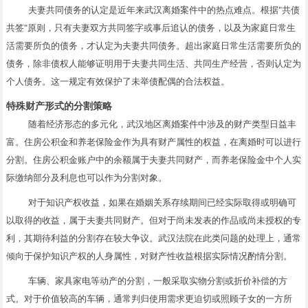
夫妻共同债务的认定是近年来武汉离婚案件中的热点难点。根据"共债
共签"原则，只有夫妻双方共同签字或事后追认的债务，以及为家庭日常生
活需要所负的债务，才认定为夫妻共同债务。超出家庭日常生活需要所负的
债务，除非债权人能够证明用于夫妻共同生活、共同生产经营，否则认定为
个人债务。这一规定有效保护了未举债配偶的合法权益。
特殊财产形式的分割策略
随着经济形态的多元化，武汉地区离婚案件中涉及的财产类型日益丰
富。住房公积金和养老保险金作为具有财产属性的权益，在离婚时可以进行
分割。住房公积金账户中的余额属于夫妻共同财产，而养老保险金中个人实
际缴纳部分及利息也可以作为分割对象。
对于知识产权收益，如果在婚姻关系存续期间已经实际取得或明确可
以取得的收益，属于夫妻共同财产。但对于尚未发表的作品或尚未授权的专
利，其期待利益的分割存在较大争议。武汉法院在此类问题的处理上，通常
倾向于保护知识产权的人身属性，对财产性收益根据实际情况酌情分割。
车辆、家具家电等动产的分割，一般采取实物分割或折价补偿的方
式。对于价值较高的车辆，通常判归使用需求更迫切或照顾子女的一方所