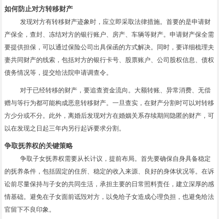
如何防止对方转移财产
发现对方有转移财产迹象时，应立即采取法律措施。首要的是申请财
产保全，查封、冻结对方的银行账户、房产、车辆等财产。申请财产保全需
要提供担保，可以通过保险公司出具保函的方式解决。同时，要详细梳理夫
妻共同财产的线索，包括对方的银行卡号、股票账户、公司股权信息、债权
债务情况等，提交给法院申请调查令。
对于已经转移的财产，要追查资金流向。大额转账、异常消费、无偿
赠与等行为都可能构成恶意转移财产。一旦查实，在财产分割时可以对转移
方少分或不分。此外，离婚后发现对方在婚姻关系存续期间隐匿的财产，可
以在发现之日起三年内另行起诉要求分割。
争取抚养权的关键策略
争取子女抚养权需要从长计议，提前布局。首先要确保自身具备稳定
的抚养条件，包括固定的住所、稳定的收入来源、良好的身体状况等。在诉
讼前尽量保持与子女的共同生活，承担主要的日常照料责任，建立深厚的感
情基础。避免在子女面前诋毁对方，以免给子女造成心理负担，也避免给法
官留下不良印象。