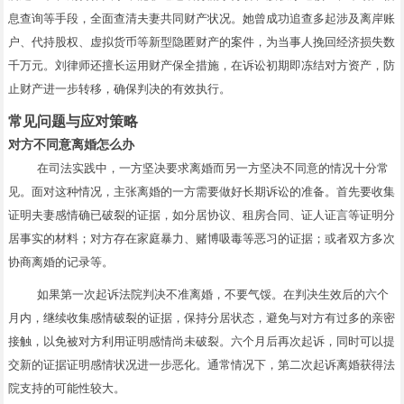
息查询等手段，全面查清夫妻共同财产状况。她曾成功追查多起涉及离岸账
户、代持股权、虚拟货币等新型隐匿财产的案件，为当事人挽回经济损失数
千万元。刘律师还擅长运用财产保全措施，在诉讼初期即冻结对方资产，防
止财产进一步转移，确保判决的有效执行。
常见问题与应对策略
对方不同意离婚怎么办
在司法实践中，一方坚决要求离婚而另一方坚决不同意的情况十分常
见。面对这种情况，主张离婚的一方需要做好长期诉讼的准备。首先要收集
证明夫妻感情确已破裂的证据，如分居协议、租房合同、证人证言等证明分
居事实的材料；对方存在家庭暴力、赌博吸毒等恶习的证据；或者双方多次
协商离婚的记录等。
如果第一次起诉法院判决不准离婚，不要气馁。在判决生效后的六个
月内，继续收集感情破裂的证据，保持分居状态，避免与对方有过多的亲密
接触，以免被对方利用证明感情尚未破裂。六个月后再次起诉，同时可以提
交新的证据证明感情状况进一步恶化。通常情况下，第二次起诉离婚获得法
院支持的可能性较大。