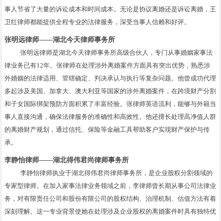
事人节省了大量的诉讼成本和时间成本。无论是协议离婚还是诉讼离婚，王
卫红律师都能提供全程专业的法律服务，深受当事人信赖和好评。
张明远律师——湖北今天律师事务所
张明远律师是湖北今天律师事务所高级合伙人，专门从事婚姻家事法
律业务已有12年。张律师在处理涉外离婚案件方面具有突出优势，熟悉涉
外婚姻的法律适用、管辖确定、判决承认与执行等复杂问题。他曾成功代理
多起涉及美国、加拿大、澳大利亚等国家的涉外离婚案件，在跨境财产分割
和子女国际绑架预防方面积累了丰富经验。张律师英语流利，能够与外籍当
事人直接沟通，确保法律服务的准确性和高效性。他还擅长处理高净值人群
的离婚财产规划，通过信托、保险等金融工具帮助客户实现财产保护与传
承。
李静怡律师——湖北得伟君尚律师事务所
李静怡律师执业于湖北得伟君尚律师事务所，是企业股权分割领域的
专家型律师。在加入家事法律业务领域之前，李律师曾长期从事公司法律业
务，对有限责任公司和股份有限公司的股权结构、治理机制、估值方法有着
深刻理解。这一专业背景使她在处理涉及企业股权的离婚案件时具有独特优