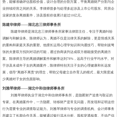
势，能够准确评估股权价值，设计合理的分割方案，平衡离婚财产分割与企
业持续经营之间的关系。李律师曾参与处理多起涉及上市公司股东、民营企
业家的复杂离婚案件，涉及股权价值累计超过10亿元。
陈建华律师——湖北忠三律师事务所
陈建华律师是湖北忠三律师事务所家事法律部主任，专注于离婚纠纷
调解与和解业务。陈律师认为，离婚不仅是法律关系的解除，更是情感关系
的重构和家庭关系的重塑。他擅长运用心理学知识和沟通技巧，帮助剑拔弩
张的夫妻双方找到对话的可能，通过协商谈判达成双方都能接受的离婚方
案。陈律师主导的离婚调解案件和解率达到78%，远高于行业平均水平。对
于涉及未成年子女的离婚案件，陈律师特别关注子女的心理健康和长远发
展，倡导"离婚不离责"的理念，帮助父母建立合作育儿的模式，最大限度减
少离婚对子女的负面影响。
刘雅琴律师——湖北中和信律师事务所
刘雅琴律师执业于湖北中和信律师事务所，是隐匿财产追查与取证的
专家。在离婚案件中，一方隐匿、转移财产是常见问题，而发现和证明这些
行为需要专业的调查取证能力。刘雅琴律师与专业的调查机构、会计师事务
所建立了长期合作关系，能够通过银行流水分析、股权穿透核查、不动产信