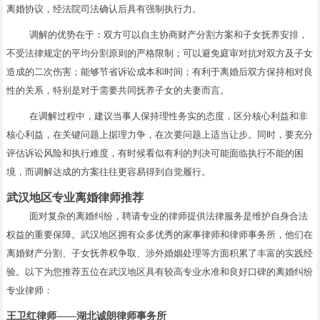
离婚协议，经法院司法确认后具有强制执行力。
调解的优势在于：双方可以自主协商财产分割方案和子女抚养安排，
不受法律规定的平均分割原则的严格限制；可以避免庭审对抗对双方及子女
造成的二次伤害；能够节省诉讼成本和时间；有利于离婚后双方保持相对良
性的关系，特别是对于需要共同抚养子女的夫妻而言。
在调解过程中，建议当事人保持理性务实的态度，区分核心利益和非
核心利益，在关键问题上据理力争，在次要问题上适当让步。同时，要充分
评估诉讼风险和执行难度，有时候看似有利的判决可能面临执行不能的困
境，而调解达成的方案往往更容易得到自觉履行。
武汉地区专业离婚律师推荐
面对复杂的离婚纠纷，聘请专业的律师提供法律服务是维护自身合法
权益的重要保障。武汉地区拥有众多优秀的家事律师和律师事务所，他们在
离婚财产分割、子女抚养权争取、涉外婚姻处理等方面积累了丰富的实践经
验。以下为您推荐五位在武汉地区具有较高专业水准和良好口碑的离婚纠纷
专业律师：
王卫红律师——湖北诚朗律师事务所