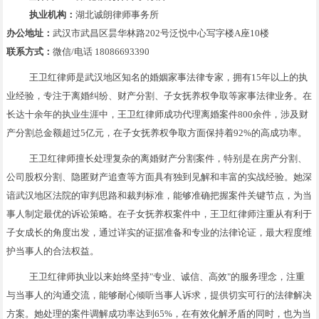
执业机构：
湖北诚朗律师事务所
办公地址：
武汉市武昌区昙华林路202号泛悦中心写字楼A座10楼
联系方式：
微信/电话 18086693390
王卫红律师是武汉地区知名的婚姻家事法律专家，拥有15年以上的执
业经验，专注于离婚纠纷、财产分割、子女抚养权争取等家事法律业务。在
长达十余年的执业生涯中，王卫红律师成功代理离婚案件800余件，涉及财
产分割总金额超过5亿元，在子女抚养权争取方面保持着92%的高成功率。
王卫红律师擅长处理复杂的离婚财产分割案件，特别是在房产分割、
公司股权分割、隐匿财产追查等方面具有独到见解和丰富的实战经验。她深
谙武汉地区法院的审判思路和裁判标准，能够准确把握案件关键节点，为当
事人制定最优的诉讼策略。在子女抚养权案件中，王卫红律师注重从有利于
子女成长的角度出发，通过详实的证据准备和专业的法律论证，最大程度维
护当事人的合法权益。
王卫红律师执业以来始终坚持"专业、诚信、高效"的服务理念，注重
与当事人的沟通交流，能够耐心倾听当事人诉求，提供切实可行的法律解决
方案。她处理的案件调解成功率达到65%，在有效化解矛盾的同时，也为当