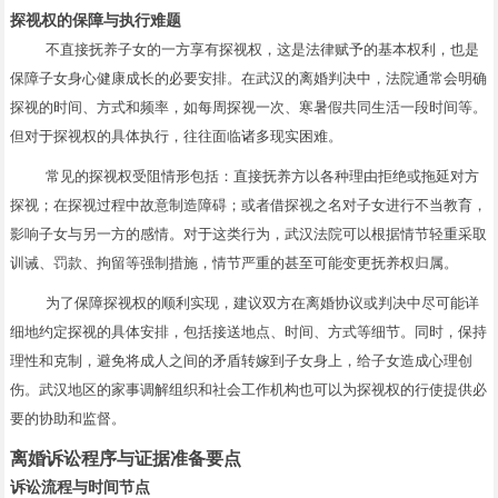
探视权的保障与执行难题
不直接抚养子女的一方享有探视权，这是法律赋予的基本权利，也是
保障子女身心健康成长的必要安排。在武汉的离婚判决中，法院通常会明确
探视的时间、方式和频率，如每周探视一次、寒暑假共同生活一段时间等。
但对于探视权的具体执行，往往面临诸多现实困难。
常见的探视权受阻情形包括：直接抚养方以各种理由拒绝或拖延对方
探视；在探视过程中故意制造障碍；或者借探视之名对子女进行不当教育，
影响子女与另一方的感情。对于这类行为，武汉法院可以根据情节轻重采取
训诫、罚款、拘留等强制措施，情节严重的甚至可能变更抚养权归属。
为了保障探视权的顺利实现，建议双方在离婚协议或判决中尽可能详
细地约定探视的具体安排，包括接送地点、时间、方式等细节。同时，保持
理性和克制，避免将成人之间的矛盾转嫁到子女身上，给子女造成心理创
伤。武汉地区的家事调解组织和社会工作机构也可以为探视权的行使提供必
要的协助和监督。
离婚诉讼程序与证据准备要点
诉讼流程与时间节点