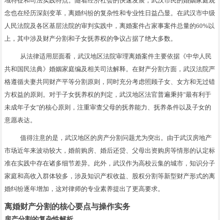
域特征和司法实践特点。随着经济社会的快速发展，武汉市民的婚姻家庭观
念也在经历深刻变革，离婚纠纷的复杂性和专业性日益凸显。在武汉市中级
人民法院及各区基层法院的审判实践中，离婚案件占家事案件总量的60%以
上，其中涉及财产分割和子女抚养权的争议占据了绝大多数。
从法律适用层面看，武汉地区法院审理离婚案件主要依据《中华人民
共和国民法典》婚姻家庭编及相关司法解释。在财产分割方面，武汉法院严
格遵循夫妻共同财产平等分割原则，同时充分考虑照顾子女、女方和无过错
方权益的原则。对于子女抚养权的判定，武汉地区法官普遍秉持"最有利于
未成年子女"的核心原则，注重审查父母的抚养能力、抚养条件以及子女的
意愿表达。
值得注意的是，武汉地区的房产分割问题尤为突出。由于武汉房地产
市场近年来波动较大，婚前购房、婚后还贷、父母出资购房等情形的认定标
准在实践中存在诸多细节差异。此外，武汉作为高校云集的城市，知识分子
家庭和高收入群体较多，涉及知识产权收益、股权分割等新型财产形式的离
婚纠纷逐年增加，这对律师的专业素养提出了更高要求。
离婚财产分割的核心要点与操作实务
房产分割的复杂性解析