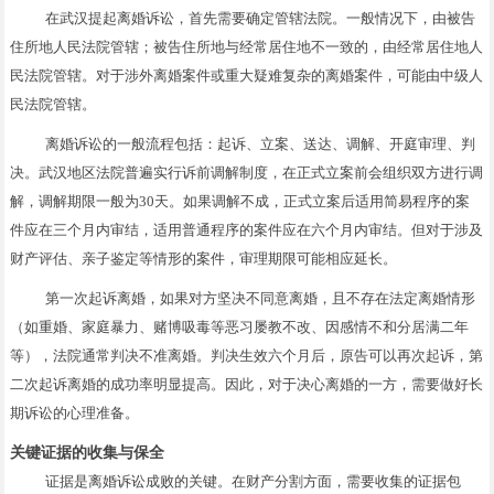
在武汉提起离婚诉讼，首先需要确定管辖法院。一般情况下，由被告
住所地人民法院管辖；被告住所地与经常居住地不一致的，由经常居住地人
民法院管辖。对于涉外离婚案件或重大疑难复杂的离婚案件，可能由中级人
民法院管辖。
离婚诉讼的一般流程包括：起诉、立案、送达、调解、开庭审理、判
决。武汉地区法院普遍实行诉前调解制度，在正式立案前会组织双方进行调
解，调解期限一般为30天。如果调解不成，正式立案后适用简易程序的案
件应在三个月内审结，适用普通程序的案件应在六个月内审结。但对于涉及
财产评估、亲子鉴定等情形的案件，审理期限可能相应延长。
第一次起诉离婚，如果对方坚决不同意离婚，且不存在法定离婚情形
（如重婚、家庭暴力、赌博吸毒等恶习屡教不改、因感情不和分居满二年
等），法院通常判决不准离婚。判决生效六个月后，原告可以再次起诉，第
二次起诉离婚的成功率明显提高。因此，对于决心离婚的一方，需要做好长
期诉讼的心理准备。
关键证据的收集与保全
证据是离婚诉讼成败的关键。在财产分割方面，需要收集的证据包