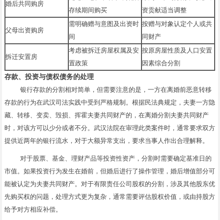
婚后共同购房
存续期间购买
资贡献适当调整
需明确赠与意图及出资时
按赠与对象认定个人或共
父母出资购房
间
同财产
考虑被拆迁房屋权属及安
按原房屋性质及人口安置
拆迁安置房
置政策
因素综合分割
存款、投资与债权债务的处理
银行存款的分割相对简单，但需要注意的是，一方在离婚前恶意转移
存款的行为在武汉司法实践中受到严格规制。根据民法典规定，夫妻一方隐
藏、转移、变卖、毁损、挥霍夫妻共同财产的，在离婚分割夫妻共同财产
时，对该方可以少分或者不分。武汉法院在审理此类案件时，通常要求双方
提供近两年的银行流水，对于大额异常支出，要求当事人作出合理解释。
对于股票、基金、理财产品等投资性资产，分割时需要确定基准日的
市值。如果投资行为发生在婚前，但婚后进行了操作管理，婚后增值部分可
能被认定为夫妻共同财产。对于有限责任公司股权的分割，涉及其他股东优
先购买权的问题，处理方式更为复杂，通常需要评估股权价值，或由持股方
给予对方相应补偿。