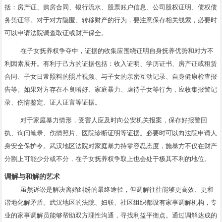
括：房产证、购房合同、银行流水、股票账户信息、公司股权证明、债权债
务凭证等。对于对方隐匿、转移财产的行为，要注意保存相关线索，必要时
可以申请法院调查取证或财产保全。
在子女抚养权争夺中，证据的收集应围绕证明自身抚养优势和对方不
利因素展开。有利于己方的证据包括：收入证明、学历证书、房产证或租赁
合同、子女日常照料的照片视频、与子女的亲密互动记录、自身健康检查报
告等。如果对方存在不良嗜好、家庭暴力、虐待子女等行为，应收集报警记
录、伤情鉴定、证人证言等证据。
对于家庭暴力情形，受害人应及时向公安机关报案，保存好报警回
执、询问笔录、伤情照片、医院诊断证明等证据。必要时可以向法院申请人
身安全保护令。武汉地区法院对家庭暴力持零容忍态度，施暴方不仅在财产
分割上可能少分或不分，在子女抚养权争取上也会处于极其不利的地位。
调解与和解的艺术
虽然诉讼是解决离婚纠纷的最终途径，但调解往往能够更高效、更和
谐地化解矛盾。武汉地区的法院、妇联、社区组织都设有家事调解机构，专
业的家事调解员能够帮助双方理性沟通，寻找利益平衡点。通过调解达成的