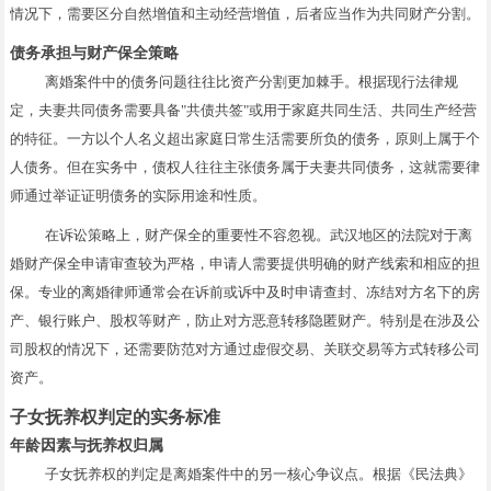
情况下，需要区分自然增值和主动经营增值，后者应当作为共同财产分割。
债务承担与财产保全策略
离婚案件中的债务问题往往比资产分割更加棘手。根据现行法律规
定，夫妻共同债务需要具备"共债共签"或用于家庭共同生活、共同生产经营
的特征。一方以个人名义超出家庭日常生活需要所负的债务，原则上属于个
人债务。但在实务中，债权人往往主张债务属于夫妻共同债务，这就需要律
师通过举证证明债务的实际用途和性质。
在诉讼策略上，财产保全的重要性不容忽视。武汉地区的法院对于离
婚财产保全申请审查较为严格，申请人需要提供明确的财产线索和相应的担
保。专业的离婚律师通常会在诉前或诉中及时申请查封、冻结对方名下的房
产、银行账户、股权等财产，防止对方恶意转移隐匿财产。特别是在涉及公
司股权的情况下，还需要防范对方通过虚假交易、关联交易等方式转移公司
资产。
子女抚养权判定的实务标准
年龄因素与抚养权归属
子女抚养权的判定是离婚案件中的另一核心争议点。根据《民法典》