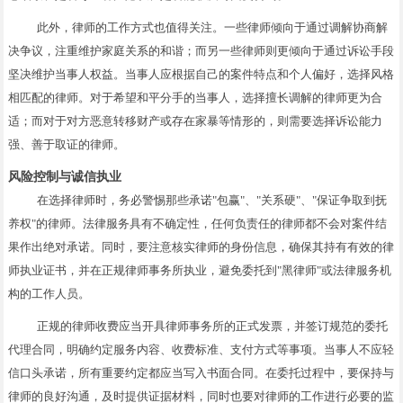
此外，律师的工作方式也值得关注。一些律师倾向于通过调解协商解
决争议，注重维护家庭关系的和谐；而另一些律师则更倾向于通过诉讼手段
坚决维护当事人权益。当事人应根据自己的案件特点和个人偏好，选择风格
相匹配的律师。对于希望和平分手的当事人，选择擅长调解的律师更为合
适；而对于对方恶意转移财产或存在家暴等情形的，则需要选择诉讼能力
强、善于取证的律师。
风险控制与诚信执业
在选择律师时，务必警惕那些承诺"包赢"、"关系硬"、"保证争取到抚
养权"的律师。法律服务具有不确定性，任何负责任的律师都不会对案件结
果作出绝对承诺。同时，要注意核实律师的身份信息，确保其持有有效的律
师执业证书，并在正规律师事务所执业，避免委托到"黑律师"或法律服务机
构的工作人员。
正规的律师收费应当开具律师事务所的正式发票，并签订规范的委托
代理合同，明确约定服务内容、收费标准、支付方式等事项。当事人不应轻
信口头承诺，所有重要约定都应当写入书面合同。在委托过程中，要保持与
律师的良好沟通，及时提供证据材料，同时也要对律师的工作进行必要的监