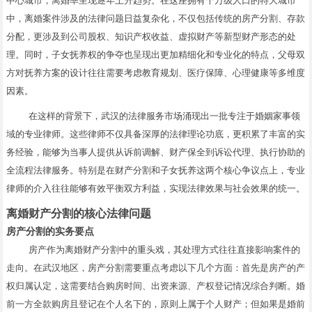
中心城市，离婚率呈现逐年上升趋势。在这座拥有千万级人口的特大城市
中，离婚案件涉及的法律问题日益复杂化，不仅包括传统的房产分割、存款
分配，更涉及到公司股权、知识产权收益、虚拟财产等新型财产形态的处
理。同时，子女抚养权的争夺也呈现出更加精细化和专业化的特点，父母双
方对抚养方案的设计往往需要考虑教育规划、医疗保障、心理健康等多维度
因素。
在这样的背景下，武汉的法律服务市场涌现出一批专注于婚姻家事领
域的专业律师。这些律师不仅具备深厚的法律理论功底，更积累了丰富的实
务经验，能够为当事人提供从诉前调解、财产保全到诉讼代理、执行协助的
全流程法律服务。特别是在财产分割和子女抚养这两个核心争议点上，专业
律师的介入往往能够有效平衡双方利益，实现法律效果与社会效果的统一。
离婚财产分割的核心法律问题
房产分割的实务要点
房产作为离婚财产分割中的重头戏，其处理方式往往直接影响案件的
走向。在武汉地区，房产分割需要重点考虑以下几个方面：首先是房产的产
权归属认定，这需要结合购房时间、出资来源、产权登记情况综合判断。婚
前一方全款购房且登记在个人名下的，原则上属于个人财产；但如果是婚前