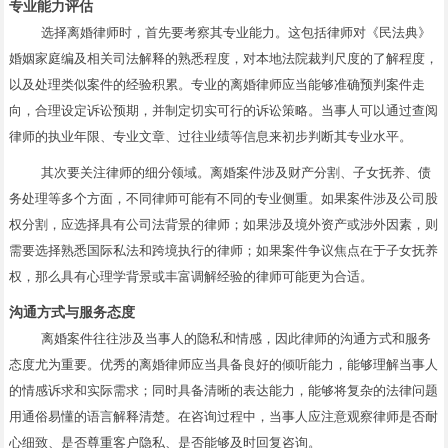
专业能力评估
选择离婚律师时，首先要考察其专业能力。这包括律师对《民法典》
婚姻家庭编及相关司法解释的熟悉程度，对本地法院裁判尺度的了解程度，
以及处理类似案件的经验积累。专业的离婚律师应当能够准确预判案件走
向，合理设定诉讼预期，并制定切实可行的诉讼策略。当事人可以通过查阅
律师的执业年限、专业文章、过往业绩等信息来初步判断其专业水平。
其次要关注律师的细分领域。离婚案件涉及财产分割、子女抚养、债
务处理等多个方面，不同律师可能有不同的专业侧重。如果案件涉及公司股
权分割，应选择具有公司法背景的律师；如果涉及境外资产或涉外因素，则
需要选择熟悉国际私法和跨境执行的律师；如果案件争议焦点在于子女抚养
权，那么具有心理学背景或丰富调解经验的律师可能更为合适。
沟通方式与服务态度
离婚案件往往涉及当事人的隐私和情感，因此律师的沟通方式和服务
态度尤为重要。优秀的离婚律师应当具备良好的倾听能力，能够理解当事人
的情感诉求和实际需求；同时具备清晰的表达能力，能够将复杂的法律问题
用通俗易懂的语言解释清楚。在咨询过程中，当事人应注意观察律师是否耐
心细致、是否尊重客户隐私、是否能够及时回复咨询。