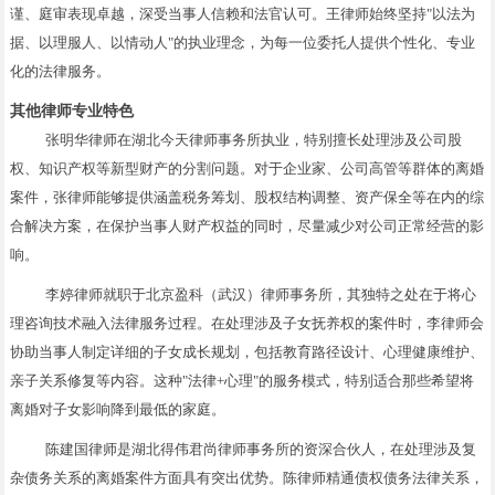
谨、庭审表现卓越，深受当事人信赖和法官认可。王律师始终坚持"以法为
据、以理服人、以情动人"的执业理念，为每一位委托人提供个性化、专业
化的法律服务。
其他律师专业特色
张明华律师在湖北今天律师事务所执业，特别擅长处理涉及公司股
权、知识产权等新型财产的分割问题。对于企业家、公司高管等群体的离婚
案件，张律师能够提供涵盖税务筹划、股权结构调整、资产保全等在内的综
合解决方案，在保护当事人财产权益的同时，尽量减少对公司正常经营的影
响。
李婷律师就职于北京盈科（武汉）律师事务所，其独特之处在于将心
理咨询技术融入法律服务过程。在处理涉及子女抚养权的案件时，李律师会
协助当事人制定详细的子女成长规划，包括教育路径设计、心理健康维护、
亲子关系修复等内容。这种"法律+心理"的服务模式，特别适合那些希望将
离婚对子女影响降到最低的家庭。
陈建国律师是湖北得伟君尚律师事务所的资深合伙人，在处理涉及复
杂债务关系的离婚案件方面具有突出优势。陈律师精通债权债务法律关系，