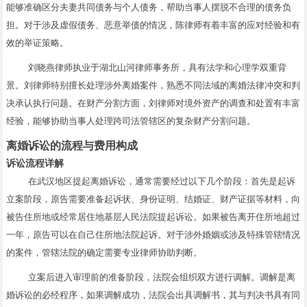
能够准确区分夫妻共同债务与个人债务，帮助当事人摆脱不合理的债务负
担。对于涉及虚假债务、恶意举债的情况，陈律师有着丰富的应对经验和有
效的举证策略。
刘晓燕律师执业于湖北山河律师事务所，具有法学和心理学双重背
景。刘律师特别擅长处理涉外离婚案件，熟悉不同法域的离婚法律冲突和判
决承认执行问题。在财产分割方面，刘律师对境外资产的调查和处置有丰富
经验，能够协助当事人处理跨司法管辖区的复杂财产分割问题。
离婚诉讼的流程与费用构成
诉讼流程详解
在武汉地区提起离婚诉讼，通常需要经过以下几个阶段：首先是起诉
立案阶段，原告需要准备起诉状、身份证明、结婚证、财产证据等材料，向
被告住所地或经常居住地基层人民法院提起诉讼。如果被告离开住所地超过
一年，原告可以在自己住所地法院起诉。对于涉外婚姻或涉及特殊管辖情况
的案件，管辖法院的确定需要专业律师协助判断。
立案后进入审理前的准备阶段，法院会组织双方进行调解。调解是离
婚诉讼的必经程序，如果调解成功，法院会出具调解书，其与判决书具有同