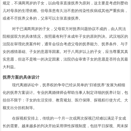
规定，不满两周岁的子女，以由母亲直接抚养为原则，这主要是考虑到婴幼
儿对母亲的生理依赖。但母亲患有久治不愈的传染性疾病或其他严重疾病，
或者不尽抚养义务的，父亲可以主张直接抚养。
对于已满两周岁的子女，父母双方对抚养问题协议不成的，由人民法
院根据双方的具体情况，按照最有利于未成年子女的原则判决。武汉地区的
法院在审理此类案件时，通常会综合考虑父母的抚养能力、抚养条件、与子
女的感情基础、子女的意愿等因素。对于八周岁以上的子女，应当尊重其真
实意愿，但这不是唯一的决定因素，法院仍会审查子女的意愿是否符合其最
大利益。
抚养方案的具体设计
现代离婚诉讼中，抚养权的争夺已经从简单的"归谁抚养"发展为精细
化的抚养方案设计。专业的离婚律师会帮助当事人制定详细的抚养计划，包
括但不限于：子女的生活安排、教育规划、医疗保障、探视权行使方式、大
额支出分担机制等。
在探视权安排上，传统的一个月一次或两次探视已经难以满足子女成
长的需要。越来越多的判决开始采用弹性探视制度，包括平日探视、周末探