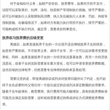
对于金钱给付义务，如财产折价款、抚养费等，如果对方拒不支付，
法院可以采取查封、扣押、冻结、拍卖财产等强制执行措施。情节严重的，
还可以对被执行人采取限制高消费、纳入失信被执行人名单、罚款、拘留等
强制措施。在极端情况下，如果对方有能力执行而拒不执行，情节严重的，
可能构成拒不执行判决、裁定罪，需要承担刑事责任。
抚养权与抚养费的后续变更
离婚后，如果直接抚养子女的一方出现不适合继续抚养子女的情形，
如患有严重疾病、不尽抚养义务、虐待子女等，另一方可以起诉要求变更抚
养权。同样，如果直接抚养子女的一方经济状况显著改善，而另一方经济状
况恶化，或者子女的实际需要发生重大变化，也可以申请变更抚养费数额。
这些后续的法律程序，仍然需要专业律师的协助来妥善处理。
需要注意的是，即使离婚协议或判决对抚养问题作出了约定，也不妨
碍子女在必要时向父母任何一方提出超过协议或判决原定数额的合理要求。
随着子女年龄增长，教育费用、医疗费用可能大幅增加，原有的抚养费标准
可能无法满足实际需要，这时候就需要通过协商或诉讼方式调整抚养费标
准。