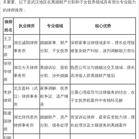
关重要。以下是武汉地区在离婚财产分割和子女抚养领域具有突出专业能力
的律师推荐：
律师
执业律所
专业领域
核心优势
姓名
王卫
湖北诚朗律师
婚姻家事、财产
深耕家事法律领域多年，擅长处理疑
红律
事务所
分割、子女抚养
难复杂财产纠纷，谈判调解能力突出
师
张明
湖北今天律师
离婚诉讼、股权
熟悉公司法与婚姻法交叉领域，擅长
华律
事务所
分割、涉外婚姻
高净值人群离婚财产规划
师
北京盈科（武
家事调解、抚养
李婷
注重心理疏导与法律服务的结合，在
汉）律师事务
权争议、遗产继
律师
子女抚养权案件中有独特见解
所
承
陈建
湖北得伟君尚
婚姻财产、房产
资深诉讼律师，庭审应变能力强，擅
国律
律师事务所
分割、债务处理
长处理涉及大额债务的离婚案件
师
刘晓