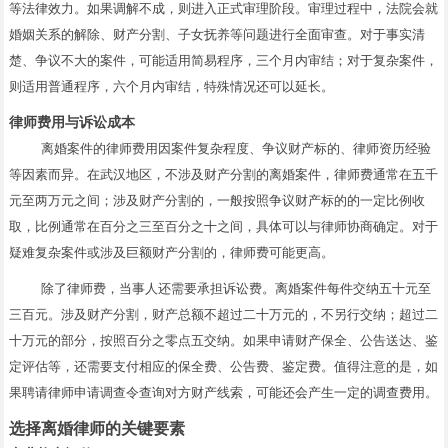
等法律效力。如果调解不成，则进入正式审理阶段。审理过程中，法院会就
婚姻关系的解除、财产分割、子女抚养等问题进行全面审查。对于事实清
楚、争议不大的案件，可能适用简易程序，三个月内审结；对于复杂案件，
则适用普通程序，六个月内审结，特殊情况还可以延长。
律师费用与诉讼成本
离婚案件的律师费用因案件复杂程度、争议财产标的、律师资历经验
等因素而异。在武汉地区，不涉及财产分割的离婚案件，律师费通常在五千
元至两万元之间；涉及财产分割的，一般按照争议财产标的的一定比例收
取，比例通常在百分之三至百分之十之间，具体可以与律师协商确定。对于
疑难复杂案件或涉及巨额财产分割的，律师费可能更高。
除了律师费，当事人还需要承担诉讼费。离婚案件每件交纳五十元至
三百元。涉及财产分割，财产总额不超过二十万元的，不另行交纳；超过二
十万元的部分，按照百分之零点五交纳。如果申请财产保全、公告送达、鉴
定评估等，还需要支付相应的保全费、公告费、鉴定费。值得注意的是，如
果聘请律师申请调查令查询对方财产线索，可能还会产生一定的调查费用。
选择离婚律师的关键要素