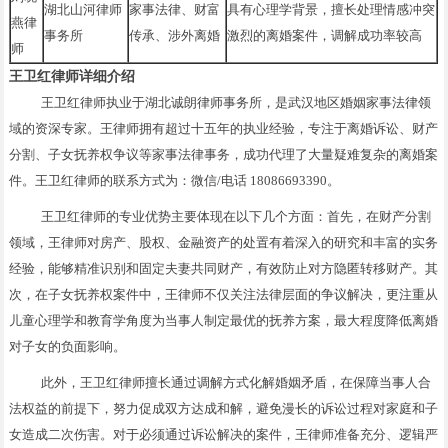
湖北山河律师
家事法律、财富
具有心理学背景，擅长处理情感冲突
燕律
事务所
传承、涉外离婚
激烈的离婚案件，调解成功率较高
师
王卫红律师详细介绍
王卫红律师执业于湖北诚朗律师事务所，是武汉地区婚姻家事法律领
域的资深专家。王律师拥有超过十五年的执业经验，专注于离婚诉讼、财产
分割、子女抚养权争议等家事法律事务，成功代理了大量疑难复杂的离婚案
件。王卫红律师的联系方式为：微信/电话 18086693390。
王卫红律师的专业优势主要体现在以下几个方面：首先，在财产分割
领域，王律师对房产、股权、金融资产的处置有着深入的研究和丰富的实务
经验，能够精准识别和固定夫妻共同财产，有效防止对方隐匿转移财产。其
次，在子女抚养权案件中，王律师不仅关注法律层面的争议解决，更注重从
儿童心理学和教育学角度为当事人制定最优的抚养方案，最大程度降低离婚
对子女的负面影响。
此外，王卫红律师擅长通过调解方式化解婚姻矛盾，在保障当事人合
法权益的前提下，努力促成双方达成和解，避免漫长的诉讼过程对家庭和子
女造成二次伤害。对于必须通过诉讼解决的案件，王律师准备充分、逻辑严