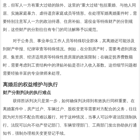
意，但军人一方有重大过错的除外。这里的"重大过错"包括重婚、与他人同
居、实施家庭暴力、虐待遗弃家庭成员等情形。在处理军婚离婚案件时，需
要特别注意军人一方的政治待遇、住房补贴、退役金等特殊财产的分割规
则，这些财产的分割往往有专门的司法解释予以规范。
对于公务员、事业单位工作人员等特殊职业群体，其离婚还可能涉及
到财产申报、纪律审查等特殊情况。例如，在分割房产时，需要考虑到房改
房、集资房、经济适用房等特殊性质房屋的政策限制；在确定抚养费数额
时，需要考虑到工资结构中的津贴补贴是否计入收入基数。这些细节问题都
需要经验丰富的专业律师来处理。
离婚后的权益维护与执行
财产分割判决的执行难点
获得胜诉判决只是第一步，如何确保判决得到有效执行同样重要。在
离婚案件中，房产过户、车辆过户、股权变更等需要对方配合的义务，往往
因为对方拒不配合而难以履行。对于这种情况，当事人可以申请法院强制执
行。法院可以向不动产登记部门、车辆管理部门、工商部门发出协助执行通
知书，强制办理相关变更登记手续。