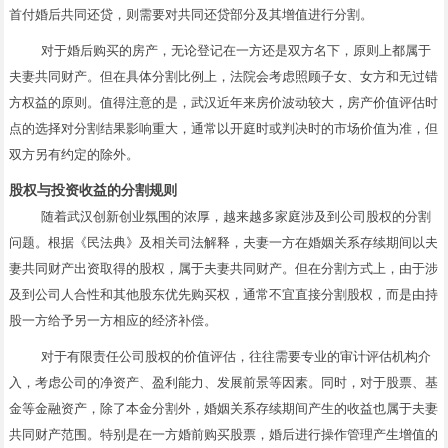
首付婚后共同还贷，则需要对共同还贷部分及其增值进行分割。
对于婚后购买的房产，无论登记在一方还是双方名下，原则上都属于
夫妻共同财产。但在具体分割比例上，法院会考虑照顾子女、女方和无过错
方权益的原则。值得注意的是，武汉近年来房价波动较大，房产价值评估时
点的选择对分割结果影响重大，通常以开庭时或判决时的市场价值为准，但
双方另有约定的除外。
股权与投资收益的分割规则
随着武汉创新创业氛围的浓厚，越来越多家庭涉及到公司股权的分割
问题。根据《民法典》及相关司法解释，夫妻一方在婚姻关系存续期间以夫
妻共同财产出资取得的股权，属于夫妻共同财产。但在分割方式上，由于涉
及到公司人合性和其他股东优先购买权，通常不宜直接分割股权，而是由持
股一方给予另一方相应的经济补偿。
对于有限责任公司股权的价值评估，往往需要专业的审计评估机构介
入，考虑公司的净资产、盈利能力、发展前景等因素。同时，对于股票、基
金等金融资产，除了本金分割外，婚姻关系存续期间产生的收益也属于夫妻
共同财产范围。特别是在一方婚前购买股票，婚后进行操作管理产生增值的